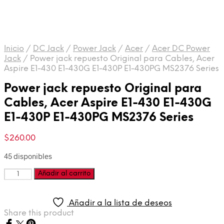
Inicio
/
DC Jack
/
Power Jack
/
Acer
/
Acer DC Power
Jack
/
Power jack repuesto Original para Cables, Acer
Aspire E1-430 E1-430G E1-430P E1-430PG MS2376 Series
Power jack repuesto Original para
Cables, Acer Aspire E1-430 E1-430G
E1-430P E1-430PG MS2376 Series
$
260.00
45 disponibles
Cantidad
Añadir al carrito
Añadir a la lista de deseos
Share this product