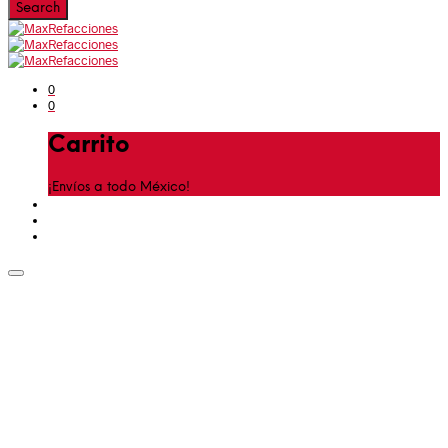
0
0
Carrito
¡Envíos a todo México!