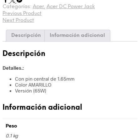
Categorías:
Acer
,
Acer DC Power Jack
Previous Product
Next Product
Descripción
Información adicional
Descripción
Detalles.:
Con pin central de 1.65mm
Color AMARILLO
Versión (65W)
Información adicional
Peso
0.1 kg