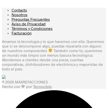
Contacto
Nosotros
Preguntas Frecuentes
Aviso de Privacidad
Términos y Condiciones
Facturación
Amamos la tecnología y lo que hacemos con ella. Queremos
que si se descompone algo, puedas repararla con alguno
de nuestros componentes
También como tú, queremos
un mundo más limpio con menos basura tecnológica.
Atendemos a clientes desde una pieza, cuentas
corporativas, distribuidores de electrónica y mayoristas de
todo el país.
® 2026 MAXREFACCIONES
Hecho con 💙 por
Tecnocible
.