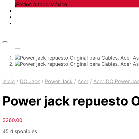
¡Envíos a todo México!
Inicio
/
DC Jack
/
Power Jack
/
Acer
/
Acer DC Power Ja
Power jack repuesto O
$
260.00
45 disponibles