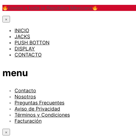
Envíos a toda la República Mexicana
Descartar
×
INICIO
JACKS
PUSH BOTTON
DISPLAY
CONTACTO
menu
Contacto
Nosotros
Preguntas Frecuentes
Aviso de Privacidad
Términos y Condiciones
Facturación
×