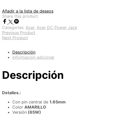
Añadir a la lista de deseos
Share this product
Categorías:
Acer
,
Acer DC Power Jack
Previous Product
Next Product
Descripción
Información adicional
Descripción
Detalles.:
Con pin central de
1.65mm
Color
AMARILLO
Versión
(65W)