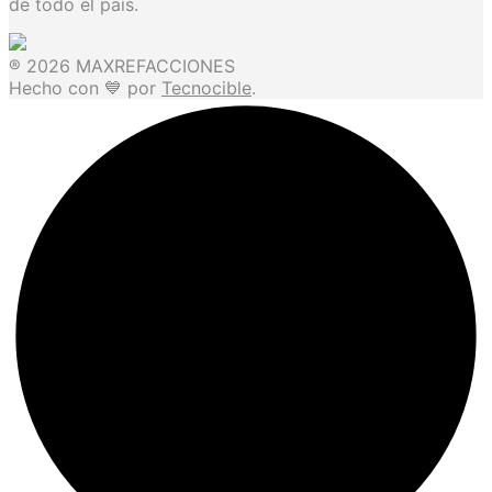
de todo el país.
® 2026 MAXREFACCIONES
Hecho con 💙 por
Tecnocible
.