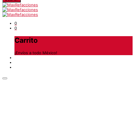
0
0
Carrito
¡Envíos a todo México!