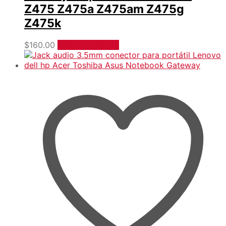
Z475 Z475a Z475am Z475g
Z475k
$
160.00
Añadir al carrito