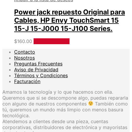
Power jack repuesto Original para
Cables, HP Envy TouchSmart 15
15-J 15-J000 15-J100 Series.
$
160.00
Añadir al carrito
Contacto
Nosotros
Preguntas Frecuentes
Aviso de Privacidad
Términos y Condiciones
Facturación
Amamos la tecnología y lo que hacemos con ella.
Queremos que si se descompone algo, puedas repararla
con alguno de nuestros componentes
También como
tú, queremos un mundo más limpio con menos basura
tecnológica.
Atendemos a clientes desde una pieza, cuentas
corporativas, distribuidores de electrónica y mayoristas