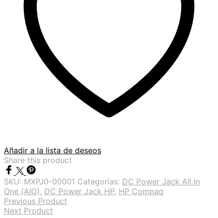
Añadir a la lista de deseos
Share this product
SKU:
MXPJ0-00001
Categorías:
DC Power Jack All In
One (AIO)
,
DC Power Jack HP
,
HP Compaq
Previous Product
Next Product