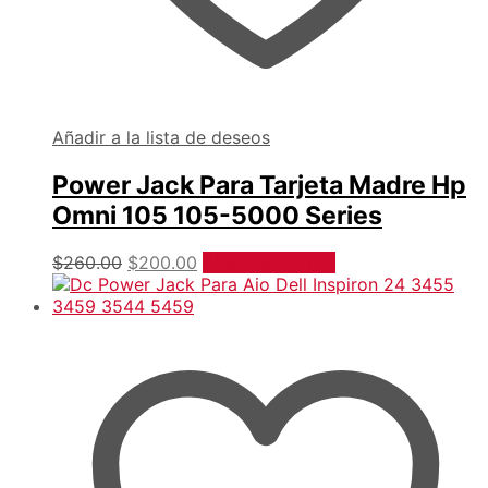
Añadir a la lista de deseos
Power Jack Para Tarjeta Madre Hp
Omni 105 105-5000 Series
Original
Current
$
260.00
$
200.00
Añadir al carrito
price
price
was:
is:
$260.00.
$200.00.