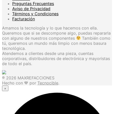
Preguntas Frecuentes
Aviso de Privacidad
Términos y Condiciones
Facturación
Amamos la tecnología y lo que hacemos con ella.
Queremos que si se descompone algo, puedas repararla
con alguno de nuestros componentes
También como
tú, queremos un mundo más limpio con menos basura
tecnológica.
Atendemos a clientes desde una pieza, cuentas
corporativas, distribuidores de electrónica y mayoristas
de todo el país.
® 2026 MAXREFACCIONES
Hecho con 💙 por
Tecnocible
.
×