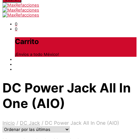
0
0
Carrito
¡Envíos a todo México!
DC Power Jack All In
One (AIO)
Inicio
/
DC Jack
/
DC Power Jack All In One (AIO)