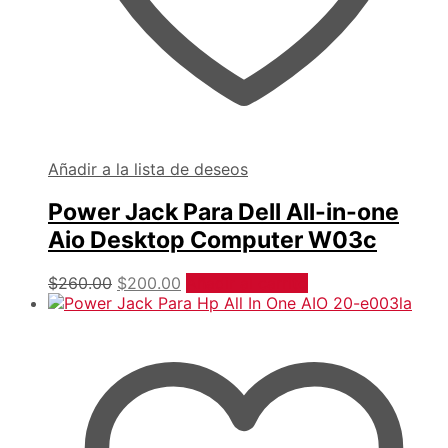
Añadir a la lista de deseos
Power Jack Para Dell All-in-one
Aio Desktop Computer W03c
Original
Current
$
260.00
$
200.00
Añadir al carrito
price
price
was:
is:
$260.00.
$200.00.