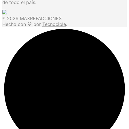
de todo el país.
® 2026 MAXREFACCIONES
Hecho con 💙 por
Tecnocible
.