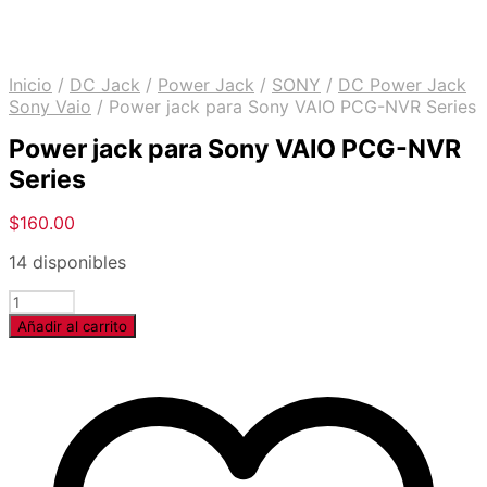
Inicio
/
DC Jack
/
Power Jack
/
SONY
/
DC Power Jack
Sony Vaio
/
Power jack para Sony VAIO PCG-NVR Series
Power jack para Sony VAIO PCG-NVR
Series
$
160.00
14 disponibles
Cantidad
Añadir al carrito