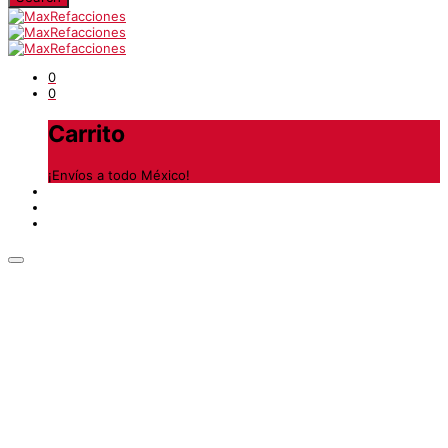
0
0
Carrito
¡Envíos a todo México!