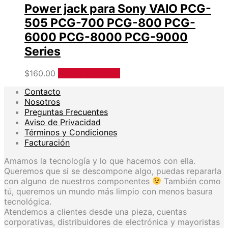
Power jack para Sony VAIO PCG-
505 PCG-700 PCG-800 PCG-
6000 PCG-8000 PCG-9000
Series
$
160.00
Añadir al carrito
Contacto
Nosotros
Preguntas Frecuentes
Aviso de Privacidad
Términos y Condiciones
Facturación
Amamos la tecnología y lo que hacemos con ella.
Queremos que si se descompone algo, puedas repararla
con alguno de nuestros componentes
También como
tú, queremos un mundo más limpio con menos basura
tecnológica.
Atendemos a clientes desde una pieza, cuentas
corporativas, distribuidores de electrónica y mayoristas