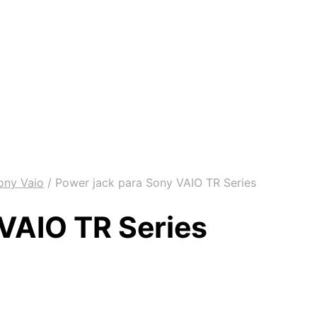
ony Vaio
/
Power jack para Sony VAIO TR Series
VAIO TR Series