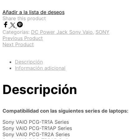
Añadir a la lista de deseos
Share this product
Categorías:
DC Power Jack Sony Vaio
,
SONY
Previous Product
Next Product
Descripción
Información adicional
Descripción
Compatibilidad con las siguientes series de laptops:
Sony VAIO PCG-TR1A Series
Sony VAIO PCG-TR1AP Series
Sony VAIO PCG-TR2A Series