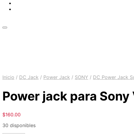
Inicio
/
DC Jack
/
Power Jack
/
SONY
/
DC Power Jack S
Power jack para Sony 
$
160.00
30 disponibles