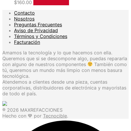
$
160.00
Añadir al carrito
Contacto
Nosotros
Preguntas Frecuentes
Aviso de Privacidad
Términos y Condiciones
Facturación
Amamos la tecnología y lo que hacemos con ella.
Queremos que si se descompone algo, puedas repararla
con alguno de nuestros componentes
También como
tú, queremos un mundo más limpio con menos basura
tecnológica.
Atendemos a clientes desde una pieza, cuentas
corporativas, distribuidores de electrónica y mayoristas
de todo el país.
® 2026 MAXREFACCIONES
Hecho con 💙 por
Tecnocible
.