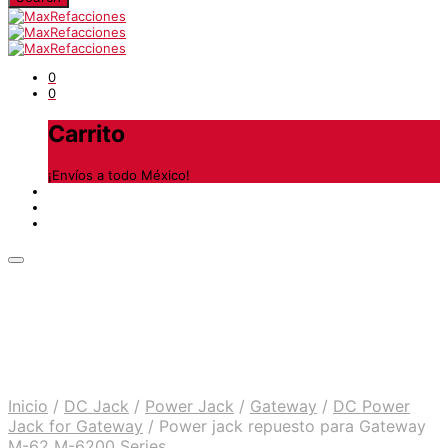
0
0
Carrito
¡Envíos a todo México!
Inicio
/
DC Jack
/
Power Jack
/
Gateway
/
DC Power
Jack for Gateway
/
Power jack repuesto para Gateway
M-62 M-6200 Series ..