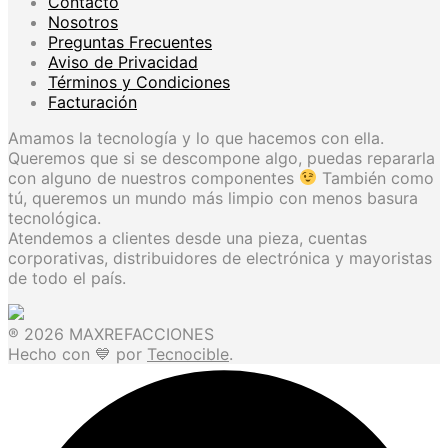
Contacto
Nosotros
Preguntas Frecuentes
Aviso de Privacidad
Términos y Condiciones
Facturación
Amamos la tecnología y lo que hacemos con ella.
Queremos que si se descompone algo, puedas repararla
con alguno de nuestros componentes
También como
tú, queremos un mundo más limpio con menos basura
tecnológica.
Atendemos a clientes desde una pieza, cuentas
corporativas, distribuidores de electrónica y mayoristas
de todo el país.
® 2026 MAXREFACCIONES
Hecho con 💙 por
Tecnocible
.