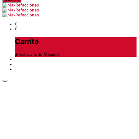
0
0
Carrito
¡Envíos a todo México!