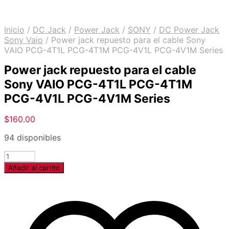
Inicio
/
DC Jack
/
Power Jack
/
SONY
/
DC Power Jack
Sony Vaio
/
Power jack repuesto para el cable Sony
VAIO PCG-4T1L PCG-4T1M PCG-4V1L PCG-4V1M Series
Power jack repuesto para el cable
Sony VAIO PCG-4T1L PCG-4T1M
PCG-4V1L PCG-4V1M Series
$
160.00
94 disponibles
Cantidad
Añadir al carrito