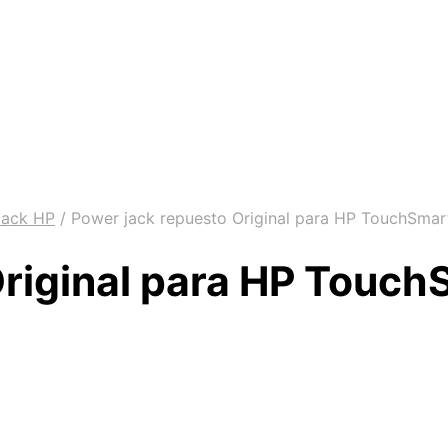
Jack HP
/
Power jack repuesto Original para HP TouchSmart
Original para HP Touch