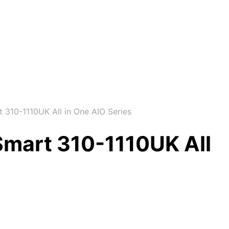
 310-1110UK All in One AIO Series
Smart 310-1110UK All