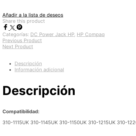
Añadir a la lista de deseos
Share this product
Categorías:
DC Power Jack HP
,
HP Compaq
Previous Product
Next Product
Descripción
Información adicional
Descripción
Compatibilidad:
310-1115UK 310-1145UK 310-1150UK 310-1215UK 310-1220