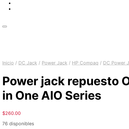
Inicio
/
DC Jack
/
Power Jack
/
HP Compaq
/
DC Power 
Power jack repuesto 
in One AIO Series
$
260.00
76 disponibles