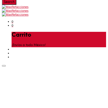
0
0
Carrito
¡Envíos a todo México!