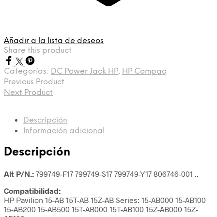
Añadir a la lista de deseos
Share this product
Categorías:
DC Power Jack HP
,
HP Compaq
Previous Product
Next Product
Descripción
Información adicional
Descripción
Alt P/N.:
799749-F17 799749-S17 799749-Y17 806746-001 ..
Compatibilidad:
HP Pavilion 15-AB 15T-AB 15Z-AB Series: 15-AB000 15-AB100
15-AB200 15-AB500 15T-AB000 15T-AB100 15Z-AB000 15Z-