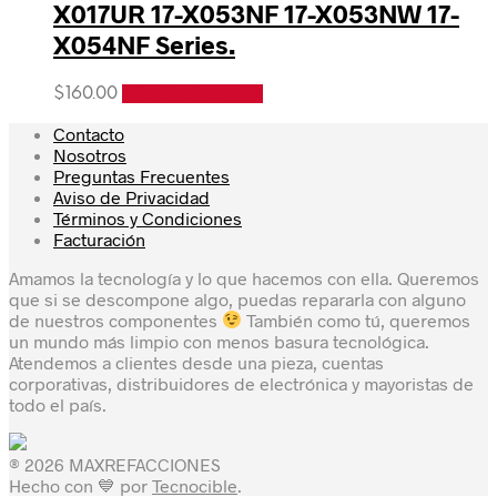
X017UR 17-X053NF 17-X053NW 17-
X054NF Series.
$
160.00
Añadir al carrito
Contacto
Nosotros
Preguntas Frecuentes
Aviso de Privacidad
Términos y Condiciones
Facturación
Amamos la tecnología y lo que hacemos con ella. Queremos
que si se descompone algo, puedas repararla con alguno
de nuestros componentes
También como tú, queremos
un mundo más limpio con menos basura tecnológica.
Atendemos a clientes desde una pieza, cuentas
corporativas, distribuidores de electrónica y mayoristas de
todo el país.
® 2026 MAXREFACCIONES
Hecho con 💙 por
Tecnocible
.