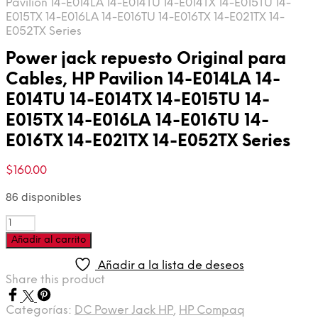
Pavilion 14-E014LA 14-E014TU 14-E014TX 14-E015TU 14-
E015TX 14-E016LA 14-E016TU 14-E016TX 14-E021TX 14-
E052TX Series
Power jack repuesto Original para
Cables, HP Pavilion 14-E014LA 14-
E014TU 14-E014TX 14-E015TU 14-
E015TX 14-E016LA 14-E016TU 14-
E016TX 14-E021TX 14-E052TX Series
$
160.00
86 disponibles
Cantidad
Añadir al carrito
Añadir a la lista de deseos
Share this product
Categorías:
DC Power Jack HP
,
HP Compaq