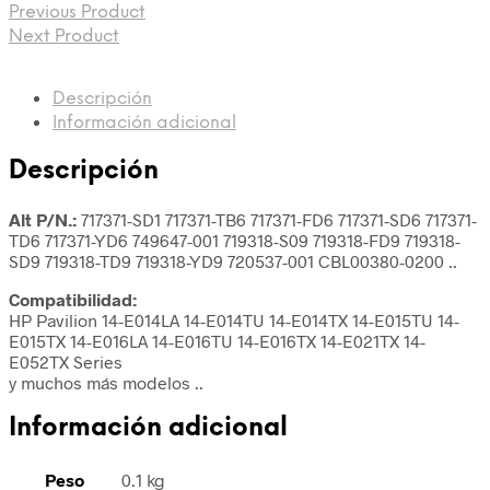
Previous Product
Next Product
Descripción
Información adicional
Descripción
Alt P/N.:
717371-SD1 717371-TB6 717371-FD6 717371-SD6 717371-
TD6 717371-YD6 749647-001 719318-S09 719318-FD9 719318-
SD9 719318-TD9 719318-YD9 720537-001 CBL00380-0200 ..
Compatibilidad:
HP Pavilion 14-E014LA 14-E014TU 14-E014TX 14-E015TU 14-
E015TX 14-E016LA 14-E016TU 14-E016TX 14-E021TX 14-
E052TX Series
y muchos más modelos ..
Información adicional
Peso
0.1 kg