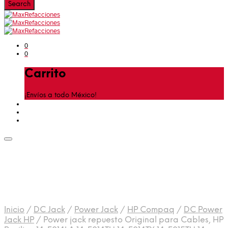
0
0
Carrito
¡Envíos a todo México!
Inicio
/
DC Jack
/
Power Jack
/
HP Compaq
/
DC Power
Jack HP
/
Power jack repuesto Original para Cables, HP