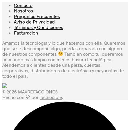
Contacto
Nosotros
Preguntas Frecuentes
Aviso de Privacidad
Términos y Condiciones
Facturación
Amamos la tecnología y lo que hacemos con ella. Queremos
que si se descompone algo, puedas repararla con alguno
de nuestros componentes
También como tú, queremos
un mundo más limpio con menos basura tecnológica.
Atendemos a clientes desde una pieza, cuentas
corporativas, distribuidores de electrónica y mayoristas de
todo el país.
® 2026 MAXREFACCIONES
Hecho con 💙 por
Tecnocible
.