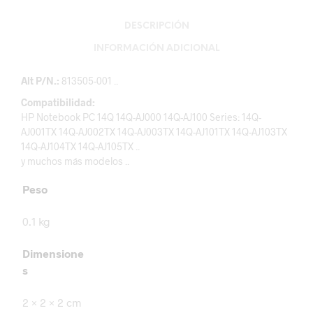
DESCRIPCIÓN
INFORMACIÓN ADICIONAL
Alt P/N.:
813505-001 ..
Compatibilidad:
HP Notebook PC 14Q 14Q-AJ000 14Q-AJ100 Series: 14Q-
AJ001TX 14Q-AJ002TX 14Q-AJ003TX 14Q-AJ101TX 14Q-AJ103TX
14Q-AJ104TX 14Q-AJ105TX ..
y muchos más modelos ..
Peso
0.1 kg
Dimensione
s
2 × 2 × 2 cm