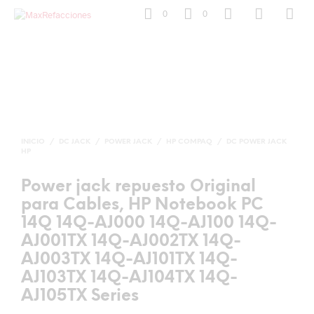
0
0
INICIO
/
DC JACK
/
POWER JACK
/
HP COMPAQ
/
DC POWER JACK
HP
Power jack repuesto Original
para Cables, HP Notebook PC
14Q 14Q-AJ000 14Q-AJ100 14Q-
AJ001TX 14Q-AJ002TX 14Q-
AJ003TX 14Q-AJ101TX 14Q-
AJ103TX 14Q-AJ104TX 14Q-
AJ105TX Series