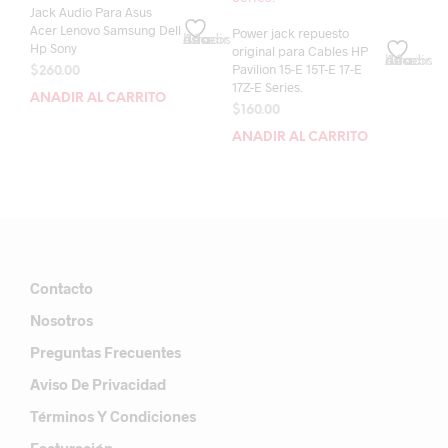
Jack Audio Para Asus
Acer Lenovo Samsung Dell
Power jack repuesto
Añadir a la lista de deseos
Hp Sony
original para Cables HP
Añadir a la lista de deseos
Pavilion 15-E 15T-E 17-E
$
260.00
17Z-E Series.
AÑADIR AL CARRITO
$
160.00
AÑADIR AL CARRITO
Contacto
Nosotros
Preguntas Frecuentes
Aviso De Privacidad
Términos Y Condiciones
Facturación