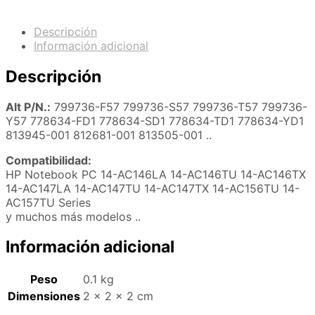
Descripción
Información adicional
Descripción
Alt P/N.:
799736-F57 799736-S57 799736-T57 799736-
Y57 778634-FD1 778634-SD1 778634-TD1 778634-YD1
813945-001 812681-001 813505-001 ..
Compatibilidad:
HP Notebook PC 14-AC146LA 14-AC146TU 14-AC146TX
14-AC147LA 14-AC147TU 14-AC147TX 14-AC156TU 14-
AC157TU Series
y muchos más modelos ..
Información adicional
Peso
0.1 kg
Dimensiones
2 × 2 × 2 cm