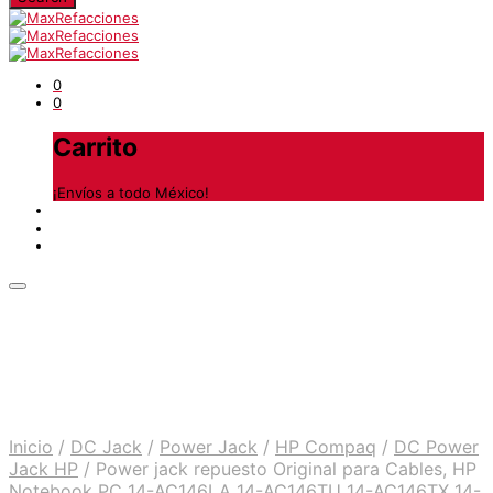
0
0
Carrito
¡Envíos a todo México!
Inicio
/
DC Jack
/
Power Jack
/
HP Compaq
/
DC Power
Jack HP
/
Power jack repuesto Original para Cables, HP
Notebook PC 14-AC146LA 14-AC146TU 14-AC146TX 14-