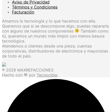
Aviso de Privacidad
Términos y Condiciones
Facturación
Amamos la tecnología y lo que hacemos con ella.
Queremos que si se descompone algo, puedas repararla
con alguno de nuestros componentes
También como
tú, queremos un mundo más limpio con menos basura
tecnológica.
Atendemos a clientes desde una pieza, cuentas
corporativas, distribuidores de electrónica y mayoristas
de todo el país.
® 2026 MAXREFACCIONES
Hecho con 💙 por
Tecnocible
.