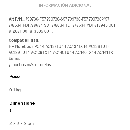
INFORMACIÓN ADICIONAL
Alt P/N.:
799736-F57 799736-S57 799736-T57 799736-Y57
778634-FD1 778634-SD1 778634-TD1 778634-YD1 813945-001
812681-001 813505-001 ..
Compatibilidad:
HP Notebook PC 14-AC137TU 14-AC137TX 14-AC138TU 14-
AC139TU 14-AC139TX 14-AC140TU 14-AC140TX 14-AC141TX
Series
y muchos más modelos ..
Peso
0.1 kg
Dimensione
s
2 × 2 × 2 cm