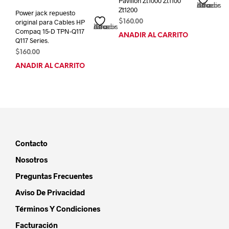
Pavilion Zt1000 Zt1100
Añadir a la lista de deseos
Zt1200
Power jack repuesto
original para Cables HP
$
160.00
Añadir a la lista de deseos
Compaq 15-D TPN-Q117
AÑADIR AL CARRITO
Q117 Series.
$
160.00
AÑADIR AL CARRITO
Contacto
Nosotros
Preguntas Frecuentes
Aviso De Privacidad
Términos Y Condiciones
Facturación