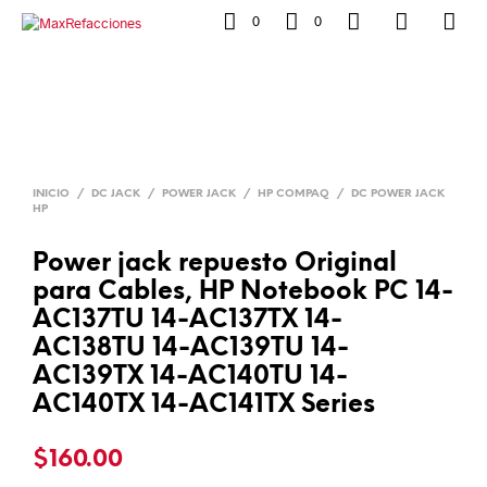
0
0
INICIO
/
DC JACK
/
POWER JACK
/
HP COMPAQ
/
DC POWER JACK
HP
Power jack repuesto Original
para Cables, HP Notebook PC 14-
AC137TU 14-AC137TX 14-
AC138TU 14-AC139TU 14-
AC139TX 14-AC140TU 14-
AC140TX 14-AC141TX Series
$
160.00