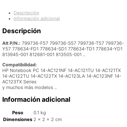
Descripción
Información adicional
Descripción
Alt P/N.:
799736-F57 799736-S57 799736-T57 799736-
Y57 778634-FD1 778634-SD1 778634-TD1 778634-YD1
813945-001 812681-001 813505-001 ..
Compatibilidad:
HP Notebook PC 14-AC121NF 14-AC121TU 14-AC121TX
14-AC122TU 14-AC122TX 14-AC123LA 14-AC123NF 14-
AC123TX Series
y muchos más modelos ..
Información adicional
Peso
0.1 kg
Dimensiones
2 × 2 × 2 cm