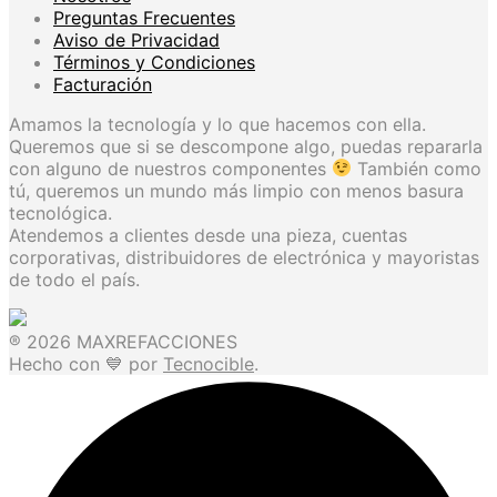
Preguntas Frecuentes
Aviso de Privacidad
Términos y Condiciones
Facturación
Amamos la tecnología y lo que hacemos con ella.
Queremos que si se descompone algo, puedas repararla
con alguno de nuestros componentes
También como
tú, queremos un mundo más limpio con menos basura
tecnológica.
Atendemos a clientes desde una pieza, cuentas
corporativas, distribuidores de electrónica y mayoristas
de todo el país.
® 2026 MAXREFACCIONES
Hecho con 💙 por
Tecnocible
.