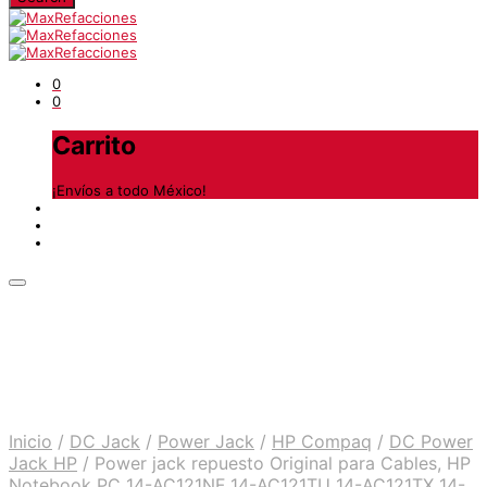
0
0
Carrito
¡Envíos a todo México!
Inicio
/
DC Jack
/
Power Jack
/
HP Compaq
/
DC Power
Jack HP
/
Power jack repuesto Original para Cables, HP
Notebook PC 14-AC121NF 14-AC121TU 14-AC121TX 14-