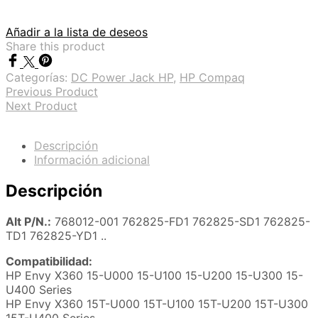
Añadir a la lista de deseos
Share this product
Categorías:
DC Power Jack HP
,
HP Compaq
Previous Product
Next Product
Descripción
Información adicional
Descripción
Alt P/N.:
768012-001 762825-FD1 762825-SD1 762825-
TD1 762825-YD1 ..
Compatibilidad:
HP Envy X360 15-U000 15-U100 15-U200 15-U300 15-
U400 Series
HP Envy X360 15T-U000 15T-U100 15T-U200 15T-U300
15T-U400 Series