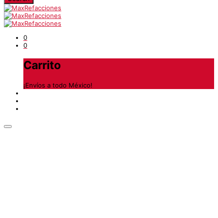
0
0
Carrito
¡Envíos a todo México!