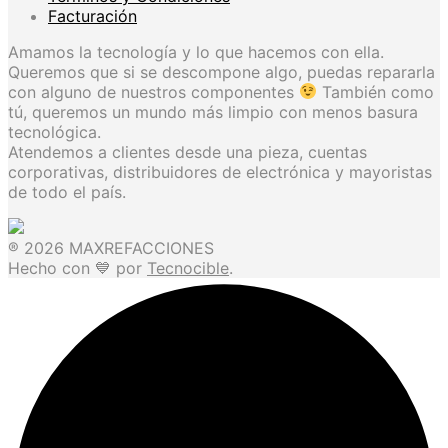
Facturación
Amamos la tecnología y lo que hacemos con ella.
Queremos que si se descompone algo, puedas repararla
con alguno de nuestros componentes
También como
tú, queremos un mundo más limpio con menos basura
tecnológica.
Atendemos a clientes desde una pieza, cuentas
corporativas, distribuidores de electrónica y mayoristas
de todo el país.
® 2026 MAXREFACCIONES
Hecho con 💙 por
Tecnocible
.