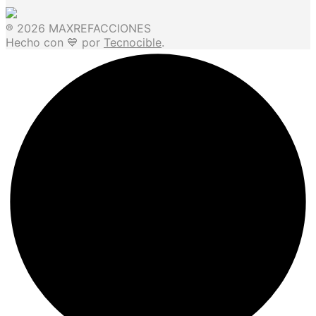
® 2026 MAXREFACCIONES
Hecho con 💙 por
Tecnocible
.