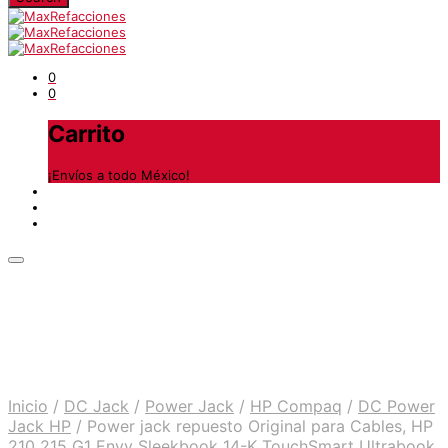
0
0
Carrito
¡Envíos a todo México!
Inicio
/
DC Jack
/
Power Jack
/
HP Compaq
/
DC Power
Jack HP
/
Power jack repuesto Original para Cables, HP
210 215 G1 Envy Sleekbook 14-K TouchSmart Ultrabook