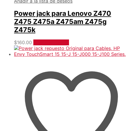
Añadir a la lista de deseos
Power jack para Lenovo Z470
Z475 Z475a Z475am Z475g
Z475k
$
160.00
Añadir al carrito