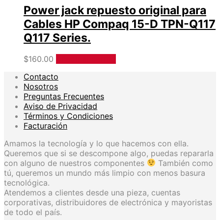
Power jack repuesto original para
Cables HP Compaq 15-D TPN-Q117
Q117 Series.
$
160.00
Añadir al carrito
Contacto
Nosotros
Preguntas Frecuentes
Aviso de Privacidad
Términos y Condiciones
Facturación
Amamos la tecnología y lo que hacemos con ella.
Queremos que si se descompone algo, puedas repararla
con alguno de nuestros componentes
También como
tú, queremos un mundo más limpio con menos basura
tecnológica.
Atendemos a clientes desde una pieza, cuentas
corporativas, distribuidores de electrónica y mayoristas
de todo el país.