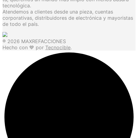
tecnológica.
Atendemos a clientes desde una pieza, cuentas
corporativas, distribuidores de electrónica y mayoristas
de todo el país.
® 2026 MAXREFACCIONES
Hecho con 💙 por
Tecnocible
.