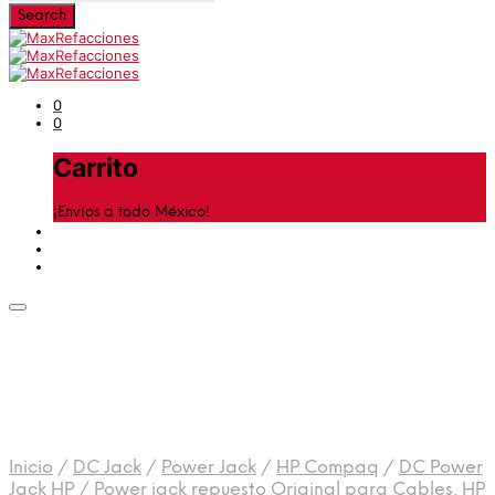
0
0
Carrito
¡Envíos a todo México!
Inicio
/
DC Jack
/
Power Jack
/
HP Compaq
/
DC Power
Jack HP
/
Power jack repuesto Original para Cables, HP