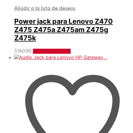
Añadir a la lista de deseos
Power jack para Lenovo Z470
Z475 Z475a Z475am Z475g
Z475k
$
160.00
Añadir al carrito