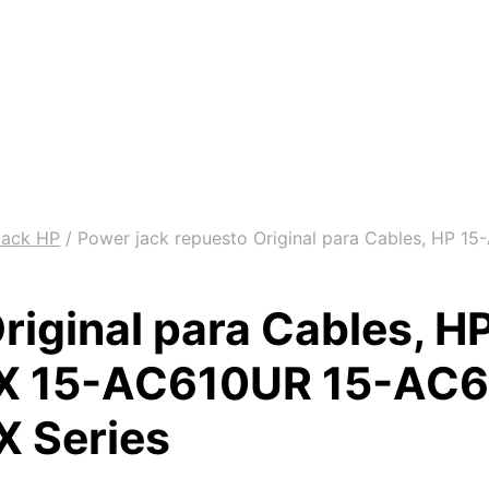
Jack HP
/
Power jack repuesto Original para Cables, HP 
Original para Cables, 
 15-AC610UR 15-AC61
 Series