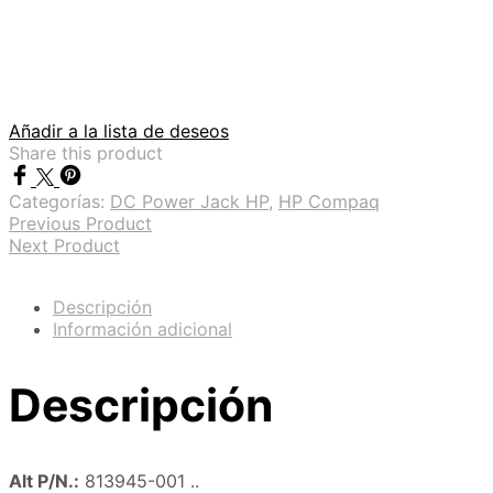
Añadir a la lista de deseos
Share this product
Categorías:
DC Power Jack HP
,
HP Compaq
Previous Product
Next Product
Descripción
Información adicional
Descripción
Alt P/N.:
813945-001 ..