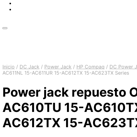
Inicio
/
DC Jack
/
Power Jack
/
HP Compaq
/
DC Power 
AC611NL 15-AC611UR 15-AC612TX 15-AC623TX Series
Power jack repuesto 
AC610TU 15-AC610TX
AC612TX 15-AC623TX