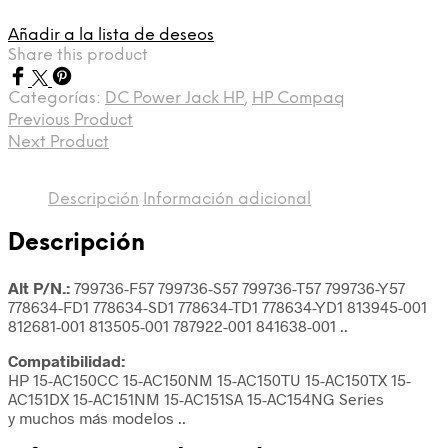
Añadir a la lista de deseos
Share this product
Categorías:
DC Power Jack HP
,
HP Compaq
Previous Product
Next Product
Descripción
Información adicional
Descripción
Alt P/N.:
799736-F57 799736-S57 799736-T57 799736-Y57
778634-FD1 778634-SD1 778634-TD1 778634-YD1 813945-001
812681-001 813505-001 787922-001 841638-001 ..
Compatibilidad:
HP 15-AC150CC 15-AC150NM 15-AC150TU 15-AC150TX 15-
AC151DX 15-AC151NM 15-AC151SA 15-AC154NG Series
y muchos más modelos ..