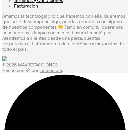
Términos y Condiciones
Facturación
Amamos la tecnología y lo que hacemos con ella. Queremos
que si se descompone algo, puedas repararla con alguno
de nuestros componentes
También como tú, queremos
un mundo más limpio con menos basura tecnológica.
Atendemos a clientes desde una pieza, cuentas
corporativas, distribuidores de electrónica y mayoristas de
todo el país.
® 2026 MAXREFACCIONES
Hecho con 💙 por
Tecnocible
.