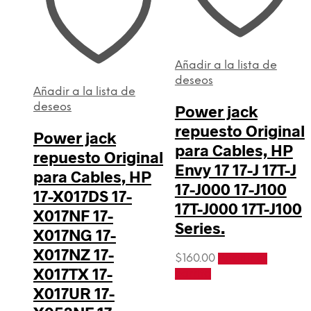
Añadir a la lista de
deseos
Añadir a la lista de
deseos
Power jack
repuesto Original
Power jack
para Cables, HP
repuesto Original
Envy 17 17-J 17T-J
para Cables, HP
17-J000 17-J100
17-X017DS 17-
17T-J000 17T-J100
X017NF 17-
Series.
X017NG 17-
X017NZ 17-
$
160.00
Añadir al
X017TX 17-
carrito
X017UR 17-