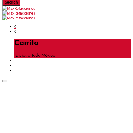
0
0
Carrito
¡Envíos a todo México!