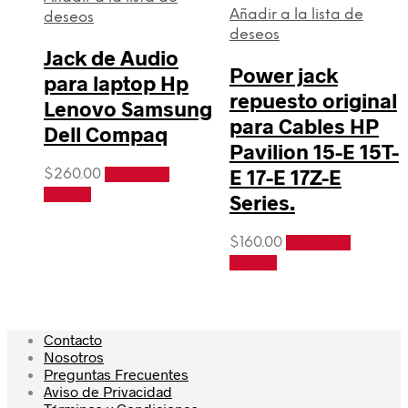
Añadir a la lista de
deseos
deseos
Jack de Audio
Power jack
para laptop Hp
repuesto original
Lenovo Samsung
para Cables HP
Dell Compaq
Pavilion 15-E 15T-
E 17-E 17Z-E
$
260.00
Añadir al
carrito
Series.
$
160.00
Añadir al
carrito
Contacto
Nosotros
Preguntas Frecuentes
Aviso de Privacidad