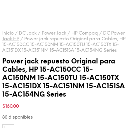
Inicio
/
DC Jack
/
Power Jack
/
HP Compaq
/
DC Power
Jack HP
/
Power jack repuesto Original para Cables, HP
15-AC150CC 15-AC150NM 15-AC150TU 15-AC150TX 15-
AC151DX 15-AC151NM 15-AC151SA 15-AC154NG Series
Power jack repuesto Original para
Cables, HP 15-AC150CC 15-
AC150NM 15-AC150TU 15-AC150TX
15-AC151DX 15-AC151NM 15-AC151SA
15-AC154NG Series
$
160.00
86 disponibles
Cantidad