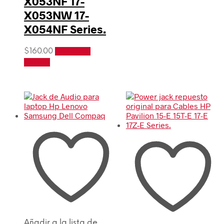
X053NF 17-
X053NW 17-
X054NF Series.
$
160.00
Añadir al
carrito
Añadir a la lista de