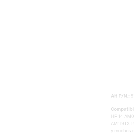
Alt P/N.:
81
Compatibi
HP 14-AM0
AM119TX 1
y muchos 