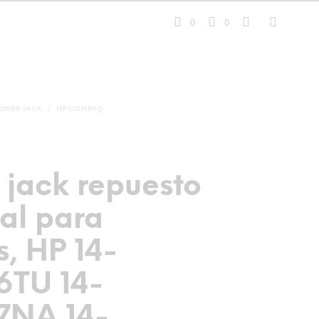
0
0
OWER JACK
/
HP COMPAQ
 jack repuesto
al para
, HP 14-
TU 14-
7NA 14-