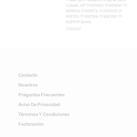
Cables, HP 17-X016DS 17-X016NF 17-
X016NG 17-X016TX 17-X016UR 17-
X021DS 17-X021NA 17-X021ND 17-
X021UR Series.
$
160.00
AÑADIR AL CARRITO
Contacto
Nosotros
Preguntas Frecuentes
Aviso De Privacidad
Términos Y Condiciones
Facturación