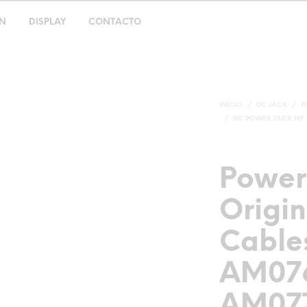
ON
DISPLAY
CONTACTO
INICIO
/
DC JACK
/
P
/
DC POWER JACK HP
Power
Origin
Cables
AM076
AM07