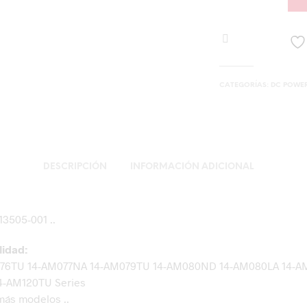
CATEGORÍAS:
DC POWER
DESCRIPCIÓN
INFORMACIÓN ADICIONAL
3505-001 ..
lidad:
76TU 14-AM077NA 14-AM079TU 14-AM080ND 14-AM080LA 14-A
4-AM120TU Series
más modelos ..