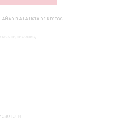
AÑADIR A LA LISTA DE DESEOS
 JACK HP
,
HP COMPAQ
M080TU 14-