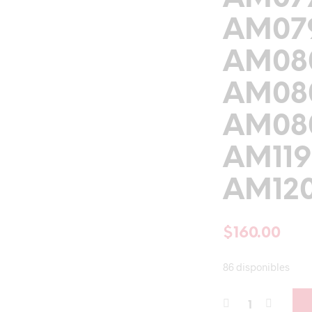
AM079
AM08
AM080
AM080
AM119
AM120
$
160.00
86 disponibles