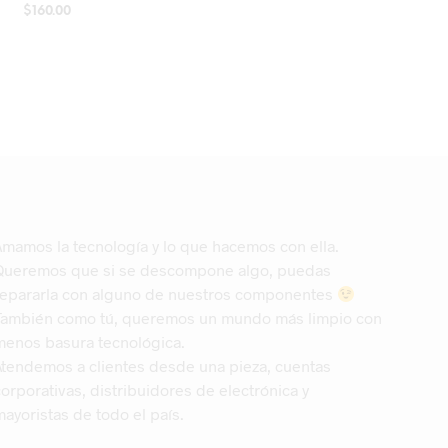
$
160.00
AÑADIR AL CARRITO
Amamos la tecnología y lo que hacemos con ella.
Queremos que si se descompone algo, puedas
repararla con alguno de nuestros componentes
También como tú, queremos un mundo más limpio con
menos basura tecnológica.
Atendemos a clientes desde una pieza, cuentas
corporativas, distribuidores de electrónica y
mayoristas de todo el país.