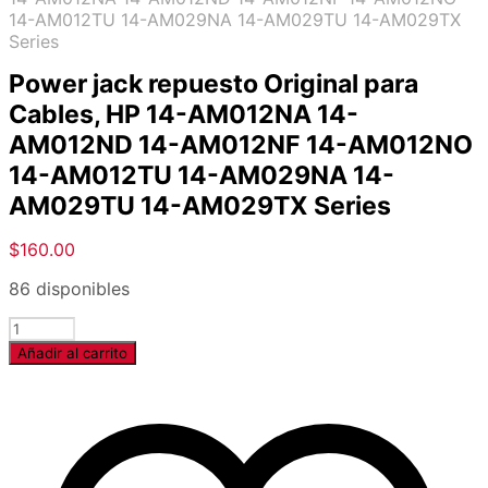
14-AM012TU 14-AM029NA 14-AM029TU 14-AM029TX
Series
Power jack repuesto Original para
Cables, HP 14-AM012NA 14-
AM012ND 14-AM012NF 14-AM012NO
14-AM012TU 14-AM029NA 14-
AM029TU 14-AM029TX Series
$
160.00
86 disponibles
Cantidad
Añadir al carrito