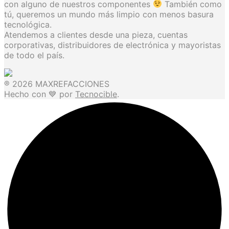
con alguno de nuestros componentes
También como
tú, queremos un mundo más limpio con menos basura
tecnológica.
Atendemos a clientes desde una pieza, cuentas
corporativas, distribuidores de electrónica y mayoristas
de todo el país.
® 2026 MAXREFACCIONES
Hecho con 💙 por
Tecnocible
.