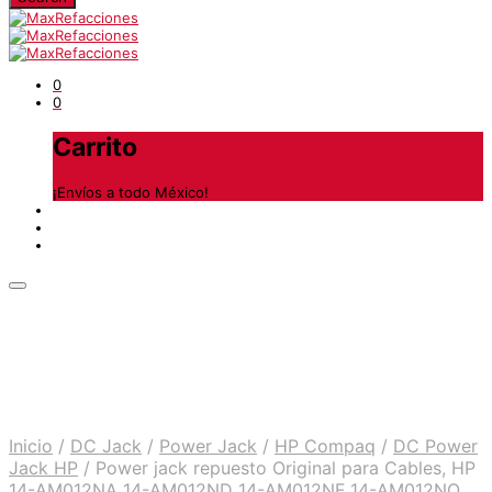
0
0
Carrito
¡Envíos a todo México!
Inicio
/
DC Jack
/
Power Jack
/
HP Compaq
/
DC Power
Jack HP
/
Power jack repuesto Original para Cables, HP
14-AM012NA 14-AM012ND 14-AM012NF 14-AM012NO