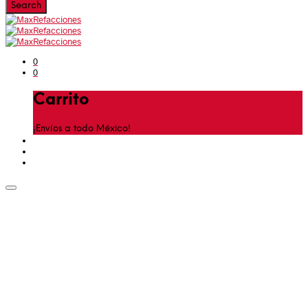
0
0
Carrito
¡Envíos a todo México!