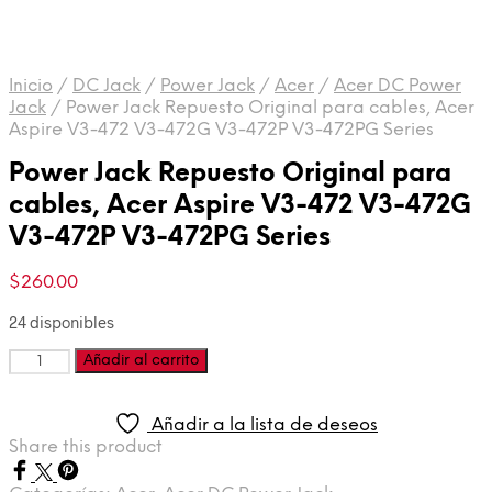
Inicio
/
DC Jack
/
Power Jack
/
Acer
/
Acer DC Power
Jack
/
Power Jack Repuesto Original para cables, Acer
Aspire V3-472 V3-472G V3-472P V3-472PG Series
Power Jack Repuesto Original para
cables, Acer Aspire V3-472 V3-472G
V3-472P V3-472PG Series
$
260.00
24 disponibles
Cantidad
Añadir al carrito
Añadir a la lista de deseos
Share this product