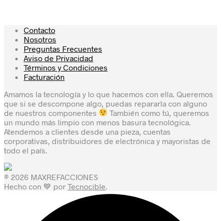
Contacto
Nosotros
Preguntas Frecuentes
Aviso de Privacidad
Términos y Condiciones
Facturación
Amamos la tecnología y lo que hacemos con ella. Queremos
que si se descompone algo, puedas repararla con alguno
de nuestros componentes
También como tú, queremos
un mundo más limpio con menos basura tecnológica.
Atendemos a clientes desde una pieza, cuentas
corporativas, distribuidores de electrónica y mayoristas de
todo el país.
® 2026 MAXREFACCIONES
Hecho con 💙 por
Tecnocible
.