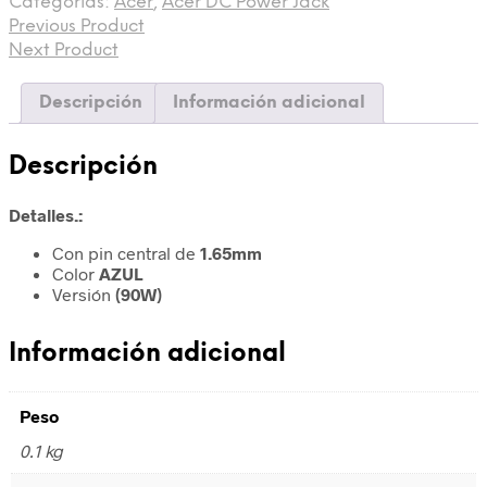
Categorías:
Acer
,
Acer DC Power Jack
Previous Product
Next Product
Descripción
Información adicional
Descripción
Detalles.:
Con pin central de
1.65mm
Color
AZUL
Versión
(90W)
Información adicional
Peso
0.1 kg