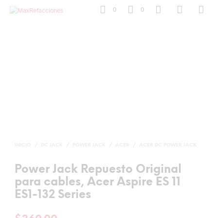
0
0
INICIO
/
DC JACK
/
POWER JACK
/
ACER
/
ACER DC POWER JACK
Power Jack Repuesto Original
para cables, Acer Aspire ES 11
ES1-132 Series