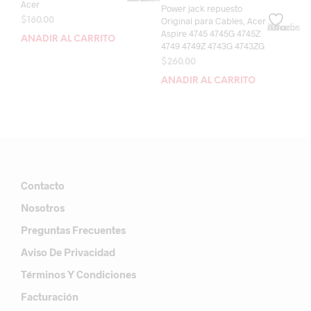
Acer
Power jack repuesto
Original para Cables, Acer
$
160.00
Añadir a la lista de deseos
Aspire 4745 4745G 4745Z
AÑADIR AL CARRITO
4749 4749Z 4743G 4743ZG
$
260.00
AÑADIR AL CARRITO
Contacto
Nosotros
Preguntas Frecuentes
Aviso De Privacidad
Términos Y Condiciones
Facturación