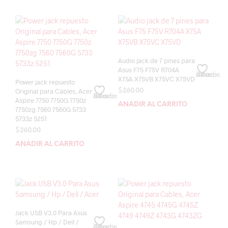
Audio jack de 7 pines para
Asus F75 F75V R704A
Añadir a la lista de deseos
X75A X75VB X75VC X75VD
Power jack repuesto
Original para Cables, Acer
$
260.00
Añadir a la lista de deseos
Aspire 7750 7750G 7750z
AÑADIR AL CARRITO
7750zg 7560 7560G 5733
5733z 5251
$
260.00
AÑADIR AL CARRITO
Jack USB V3.0 Para Asus
Samsung / Hp / Dell /
Añadir a la lista de deseos