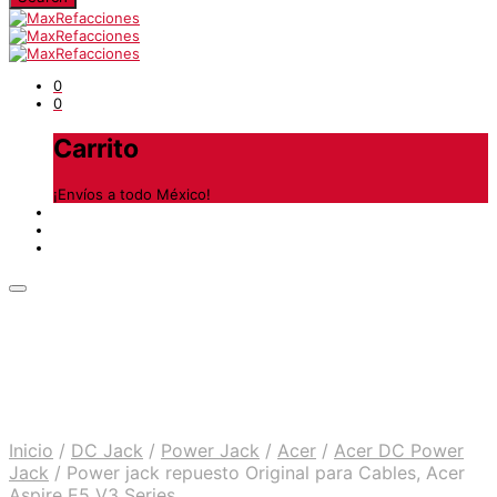
0
0
Carrito
¡Envíos a todo México!
Inicio
/
DC Jack
/
Power Jack
/
Acer
/
Acer DC Power
Jack
/
Power jack repuesto Original para Cables, Acer
Aspire E5 V3 Series