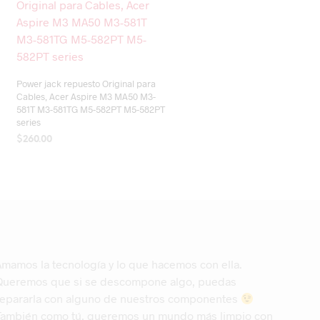
Power jack repuesto Original para
Cables, Acer Aspire M3 MA50 M3-
581T M3-581TG M5-582PT M5-582PT
series
$
260.00
AÑADIR AL CARRITO
Amamos la tecnología y lo que hacemos con ella.
Queremos que si se descompone algo, puedas
repararla con alguno de nuestros componentes
También como tú, queremos un mundo más limpio con