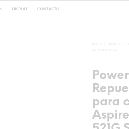
ON
DISPLAY
CONTACTO
INICIO
/
DC JACK
/
P
DC POWER JACK
Power
Repue
para c
Aspire
521G S