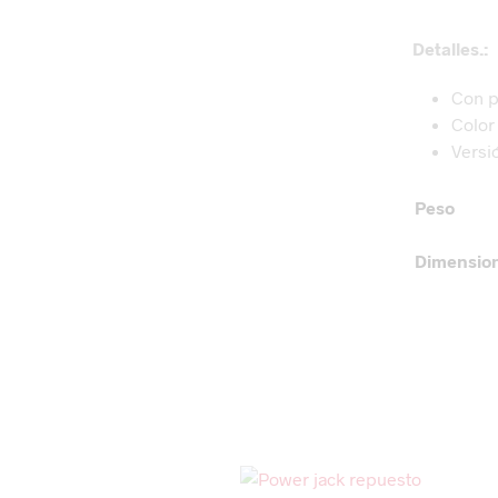
Detalles.:
Con p
Colo
Versi
Peso
Dimensio