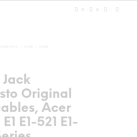
0
0
OWER JACK
/
ACER
/
ACER
 Jack
sto Original
ables, Acer
 E1 E1-521 E1-
eries