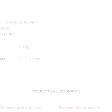
in central de
1.65mm
r
AZUL
ón
(90W)
0.1 kg
nes
2 × 2 × 2 cm
PRODUCTOS RELACIONADOS