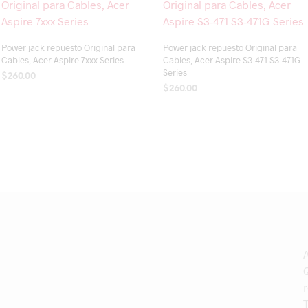
Power jack repuesto Original para
Power jack repuesto Original para
Cables, Acer Aspire 7xxx Series
Cables, Acer Aspire S3-471 S3-471G
Series
$
260.00
$
260.00
AÑADIR AL CARRITO
AÑADIR AL CARRITO