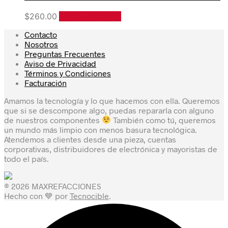
$
260.00
Añadir al carrito
Contacto
Nosotros
Preguntas Frecuentes
Aviso de Privacidad
Términos y Condiciones
Facturación
Amamos la tecnología y lo que hacemos con ella. Queremos
que si se descompone algo, puedas repararla con alguno
de nuestros componentes
También como tú, queremos
un mundo más limpio con menos basura tecnológica.
Atendemos a clientes desde una pieza, cuentas
corporativas, distribuidores de electrónica y mayoristas de
todo el país.
® 2026 MAXREFACCIONES
Hecho con 💙 por
Tecnocible
.