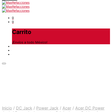
0
0
Carrito
¡Envíos a todo México!
Inicio
/
DC Jack
/
Power Jack
/
Acer
/
Acer DC Power