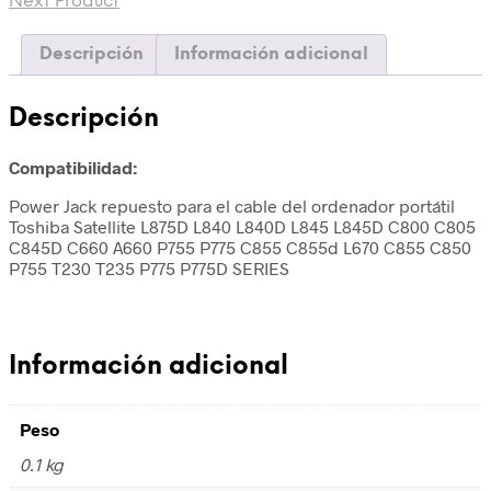
Next Product
Descripción
Información adicional
Descripción
Compatibilidad:
Power Jack repuesto para el cable del ordenador portátil
Toshiba Satellite L875D L840 L840D L845 L845D C800 C805
C845D C660 A660 P755 P775 C855 C855d L670 C855 C850
P755 T230 T235 P775 P775D SERIES
Información adicional
Peso
0.1 kg