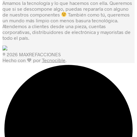
Amamos la tecnología y lo que hacemos con ella. Queremos
que si se descompone algo, puedas repararla con alguno
de nuestros componentes
También como tú, queremos
un mundo más limpio con menos basura tecnológica.
Atendemos a clientes desde una pieza, cuentas
corporativas, distribuidores de electrónica y mayoristas de
todo el país.
® 2026 MAXREFACCIONES
Hecho con 💙 por
Tecnocible
.