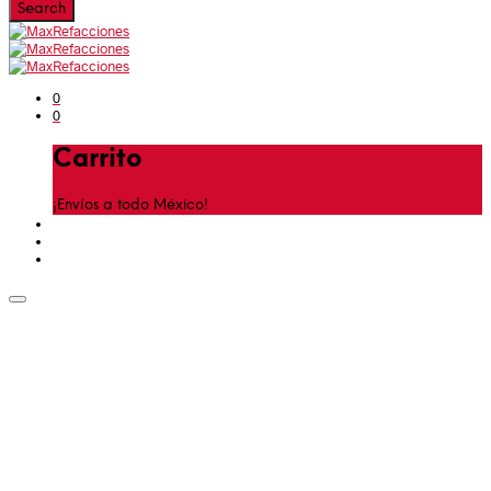
0
0
Carrito
¡Envíos a todo México!