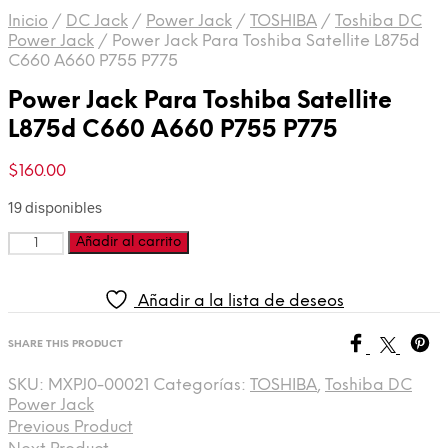
Inicio
/
DC Jack
/
Power Jack
/
TOSHIBA
/
Toshiba DC
Power Jack
/
Power Jack Para Toshiba Satellite L875d
C660 A660 P755 P775
Power Jack Para Toshiba Satellite
L875d C660 A660 P755 P775
$
160.00
19 disponibles
Cantidad
Añadir al carrito
Añadir a la lista de deseos
SHARE THIS PRODUCT
SKU:
MXPJ0-00021
Categorías:
TOSHIBA
,
Toshiba DC
Power Jack
Previous Product