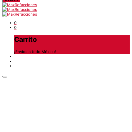
0
0
Carrito
¡Envíos a todo México!