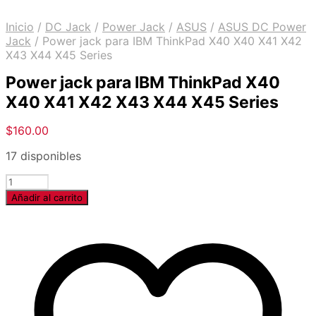
Inicio
/
DC Jack
/
Power Jack
/
ASUS
/
ASUS DC Power
Jack
/
Power jack para IBM ThinkPad X40 X40 X41 X42
X43 X44 X45 Series
Power jack para IBM ThinkPad X40
X40 X41 X42 X43 X44 X45 Series
$
160.00
17 disponibles
Cantidad
Añadir al carrito