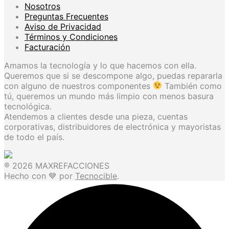
Nosotros
Preguntas Frecuentes
Aviso de Privacidad
Términos y Condiciones
Facturación
Amamos la tecnología y lo que hacemos con ella.
Queremos que si se descompone algo, puedas repararla
con alguno de nuestros componentes
También como
tú, queremos un mundo más limpio con menos basura
tecnológica.
Atendemos a clientes desde una pieza, cuentas
corporativas, distribuidores de electrónica y mayoristas
de todo el país.
® 2026 MAXREFACCIONES
Hecho con 💙 por
Tecnocible
.