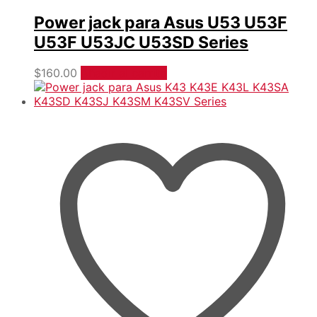
Power jack para Asus U53 U53F
U53F U53JC U53SD Series
$
160.00
Añadir al carrito