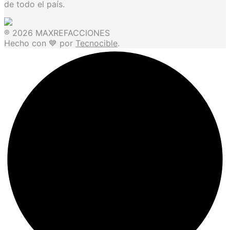
de todo el país.
® 2026 MAXREFACCIONES
Hecho con 💙 por
Tecnocible
.