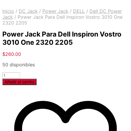
Inicio
/
DC Jack
/
Power Jack
/
DELL
/
Dell DC Power
Jack
/
Power Jack Para Dell Inspiron Vostro 3010 One
2320 2205
Power Jack Para Dell Inspiron Vostro
3010 One 2320 2205
$
260.00
50 disponibles
Cantidad
Añadir al carrito