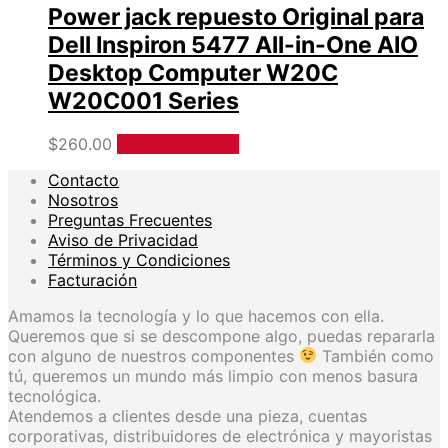
Power jack repuesto Original para
Dell Inspiron 5477 All-in-One AIO
Desktop Computer W20C
W20C001 Series
$
260.00
Añadir al carrito
Contacto
Nosotros
Preguntas Frecuentes
Aviso de Privacidad
Términos y Condiciones
Facturación
Amamos la tecnología y lo que hacemos con ella.
Queremos que si se descompone algo, puedas repararla
con alguno de nuestros componentes
También como
tú, queremos un mundo más limpio con menos basura
tecnológica.
Atendemos a clientes desde una pieza, cuentas
corporativas, distribuidores de electrónica y mayoristas