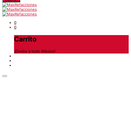
0
0
Carrito
¡Envíos a todo México!