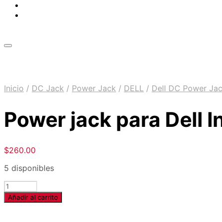
Inicio
/
DC Jack
/
Power Jack
/
DELL
/
Dell DC Power Ja
Power jack para Dell 
$
260.00
5 disponibles
Cantidad
Añadir al carrito