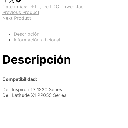
Categorías:
DELL
,
Dell DC Power Jack
Previous Product
Next Product
Descripción
Información adicional
Descripción
Compatibilidad:
Dell Inspiron 13 1320 Series
Dell Latitude X1 PP05S Series