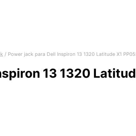
ck
/
Power jack para Dell Inspiron 13 1320 Latitude X1 PP0
Inspiron 13 1320 Latit