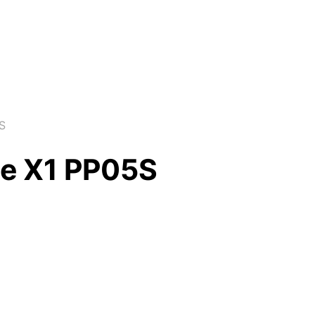
5S
ude X1 PP05S