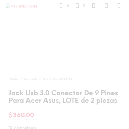
0
0
INICIO
/
DC JACK
/
JACK USB 2.0 3.0 3.1
Jack Usb 3.0 Conector De 9 Pines
Para Acer Asus, LOTE de 2 piezas
$
360.00
50 disponibles