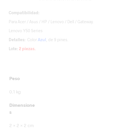
Compatibilidad:
Para Acer / Asus / HP / Lenovo / Dell / Gateway.
Lenovo Y50 Series
Detalles:
Color
Azul
, de 9 pines.
Lote:
2 piezas.
Peso
0.1 kg
Dimensione
s
2 × 2 × 2 cm