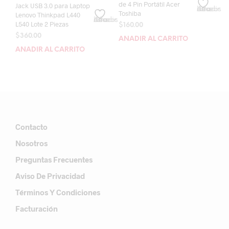
de 4 Pin Portátil Acer
Jack USB 3.0 para Laptop
Añadir a la lista de deseos
Toshiba
Lenovo Thinkpad L440
Añadir a la lista de deseos
L540 Lote 2 Piezas
$
160.00
$
360.00
AÑADIR AL CARRITO
AÑADIR AL CARRITO
Contacto
Nosotros
Preguntas Frecuentes
Aviso De Privacidad
Términos Y Condiciones
Facturación