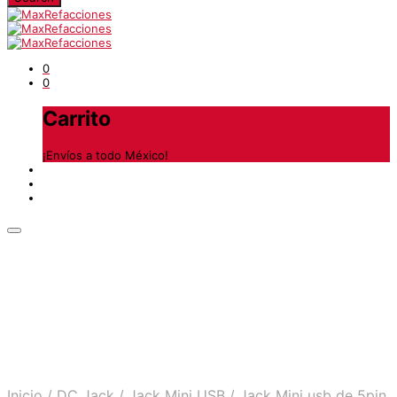
0
0
Carrito
¡Envíos a todo México!
Inicio
/
DC Jack
/
Jack Mini USB
/
Jack Mini usb de 5pin