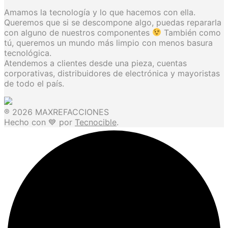
Amamos la tecnología y lo que hacemos con ella.
Queremos que si se descompone algo, puedas repararla
con alguno de nuestros componentes
También como
tú, queremos un mundo más limpio con menos basura
tecnológica.
Atendemos a clientes desde una pieza, cuentas
corporativas, distribuidores de electrónica y mayoristas
de todo el país.
® 2026 MAXREFACCIONES
Hecho con 💙 por
Tecnocible
.