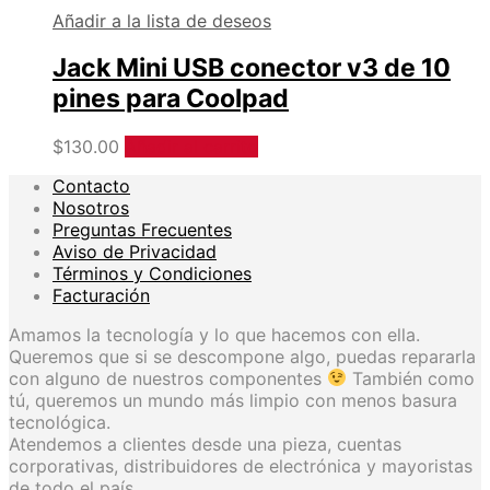
Añadir a la lista de deseos
Jack Mini USB conector v3 de 10
pines para Coolpad
$
130.00
Añadir al carrito
Contacto
Nosotros
Preguntas Frecuentes
Aviso de Privacidad
Términos y Condiciones
Facturación
Amamos la tecnología y lo que hacemos con ella.
Queremos que si se descompone algo, puedas repararla
con alguno de nuestros componentes
También como
tú, queremos un mundo más limpio con menos basura
tecnológica.
Atendemos a clientes desde una pieza, cuentas
corporativas, distribuidores de electrónica y mayoristas
de todo el país.