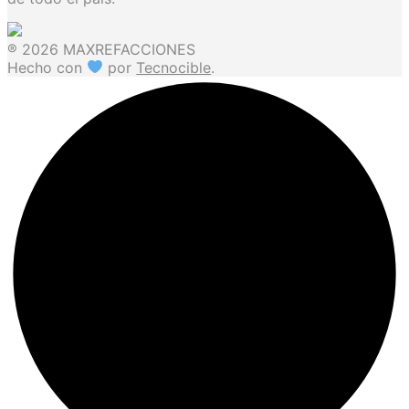
® 2026 MAXREFACCIONES
Hecho con
por
Tecnocible
.