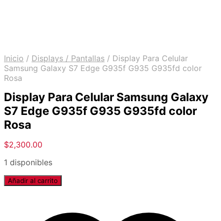
Inicio
/
Displays / Pantallas
/
Display Para Celular
Samsung Galaxy S7 Edge G935f G935 G935fd color
Rosa
Display Para Celular Samsung Galaxy
S7 Edge G935f G935 G935fd color
Rosa
$
2,300.00
1 disponibles
Añadir al carrito