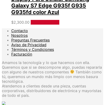
Galaxy S7 Edge G935f G935
G935fd color Azul
$
2,300.00
Añadir al carrito
Contacto
Nosotros
Preguntas Frecuentes
Aviso de Privacidad
Términos y Condiciones
Facturación
Amamos la tecnología y lo que hacemos con ella.
Queremos que si se descompone algo, puedas repararla
con alguno de nuestros componentes
También como
tú, queremos un mundo más limpio con menos basura
tecnológica.
Atendemos a clientes desde una pieza, cuentas
corporativas, distribuidores de electrónica y mayoristas
de todo el país.