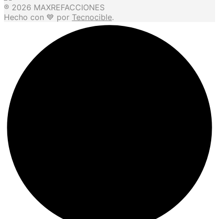
® 2026 MAXREFACCIONES
Hecho con 💙 por
Tecnocible
.