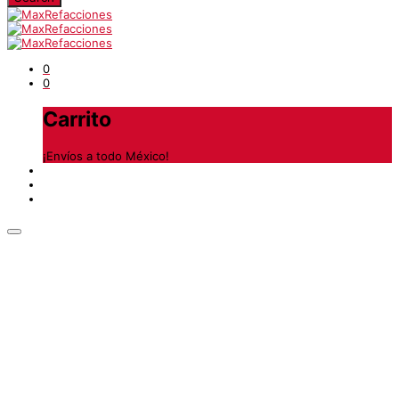
0
0
Carrito
¡Envíos a todo México!