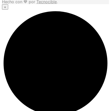
Hecho con 💙 por
Tecnocible
.
×