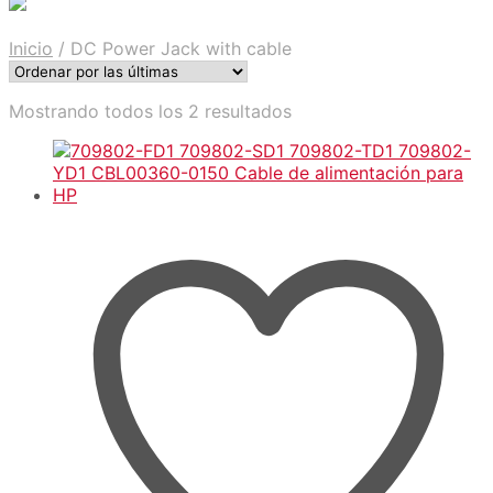
Inicio
/
DC Power Jack with cable
Sorted
Mostrando todos los 2 resultados
by
latest