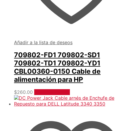
Añadir a la lista de deseos
709802-FD1 709802-SD1
709802-TD1 709802-YD1
CBL00360-0150 Cable de
alimentación para HP
$
260.00
Añadir al carrito